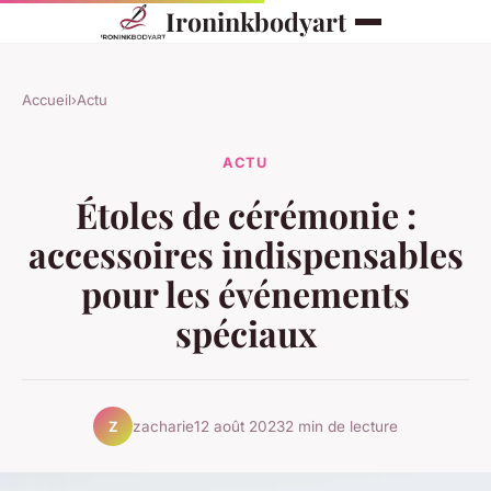
Ironinkbodyart
Accueil
›
Actu
ACTU
Étoles de cérémonie :
accessoires indispensables
pour les événements
spéciaux
zacharie
12 août 2023
2 min de lecture
Z