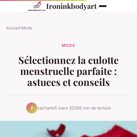
Ironinkbodyart
Accueil
›
Mode
MODE
Sélectionnez la culotte
menstruelle parfaite :
astuces et conseils
zacharie
5 mars 2025
6 min de lecture
Z