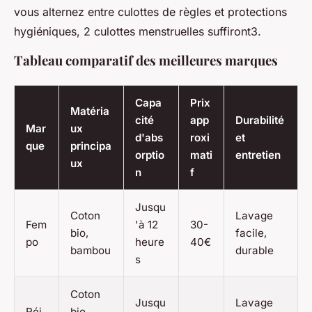
vous alternez entre culottes de règles et protections
hygiéniques, 2 culottes menstruelles suffiront3.
Tableau comparatif des meilleures marques
Capa
Prix
Matéria
cité
app
Durabilité
Mar
ux
d'abs
roxi
et
que
principa
orptio
mati
entretien
ux
n
f
Jusqu
Coton
Lavage
Fem
'à 12
30-
bio,
facile,
po
heure
40€
bambou
durable
s
Coton
Jusqu
Lavage
Réj
bio,