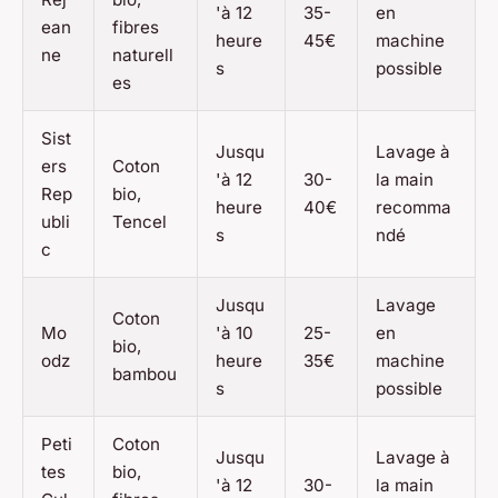
'à 12
35-
en
ean
fibres
heure
45€
machine
ne
naturell
s
possible
es
Sist
Jusqu
Lavage à
ers
Coton
'à 12
30-
la main
Rep
bio,
heure
40€
recomma
ubli
Tencel
s
ndé
c
Jusqu
Lavage
Coton
Mo
'à 10
25-
en
bio,
odz
heure
35€
machine
bambou
s
possible
Peti
Coton
Jusqu
Lavage à
tes
bio,
'à 12
30-
la main