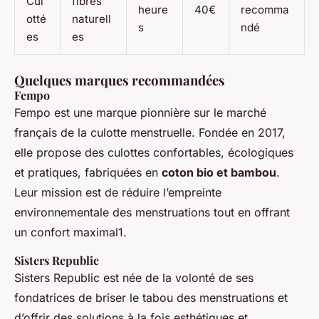
Cul
fibres
heure
40€
recomma
otté
naturell
s
ndé
es
es
Quelques marques recommandées
Fempo
Fempo est une marque pionnière sur le marché
français de la culotte menstruelle. Fondée en 2017,
elle propose des culottes confortables, écologiques
et pratiques, fabriquées en
coton bio et bambou
.
Leur mission est de réduire l’empreinte
environnementale des menstruations tout en offrant
un confort maximal1.
Sisters Republic
Sisters Republic est née de la volonté de ses
fondatrices de briser le tabou des menstruations et
d’offrir des solutions à la fois esthétiques et