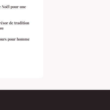
e Noël pour une
résor de tradition
au
lours pour homme