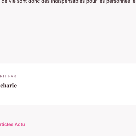
e de vie sont donc des indispensables pour les personnes le
RIT PAR
acharie
rticles Actu