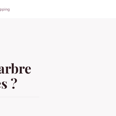
pping
'arbre
s ?