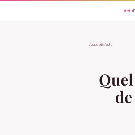
Actu
Accueil
›
Actu
Quel 
de