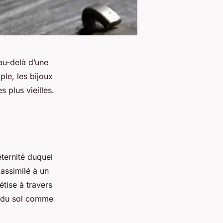
au-delà d’une
le, les bijoux
s plus vieilles.
’éternité duquel
 assimilé à un
étise à travers
t du sol comme