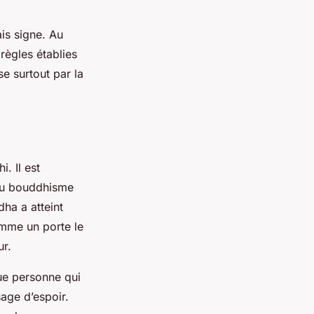
is signe. Au
 règles établies
se surtout par la
. Il est
 du bouddhisme
dha a atteint
comme un porte le
ur.
ue personne qui
age d’espoir.