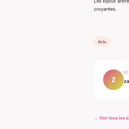
Les bijoux arbr
croyantes.
Actu
EC
Z
z
← Voir tous les a