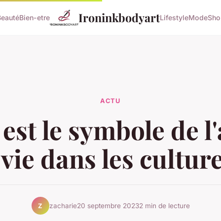
Ironinkbodyart
Beauté
Bien-etre
Lifestyle
Mode
Sho
ACTU
est le symbole de l
 vie dans les culture
zacharie
20 septembre 2023
2 min de lecture
Z