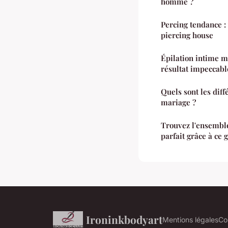
homme ?
Percing tendance :
piercing house
Épilation intime m
résultat impeccabl
Quels sont les dif
mariage ?
Trouvez l'ensembl
parfait grâce à ce 
Ironinkbodyart
Mentions légales
Co