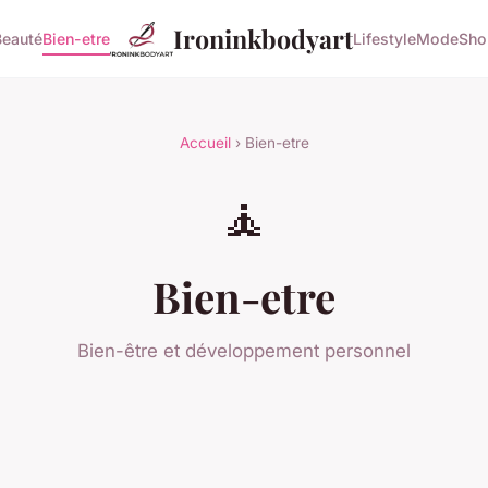
Ironinkbodyart
Beauté
Bien-etre
Lifestyle
Mode
Sho
Accueil
› Bien-etre
🧘
Bien-etre
Bien-être et développement personnel