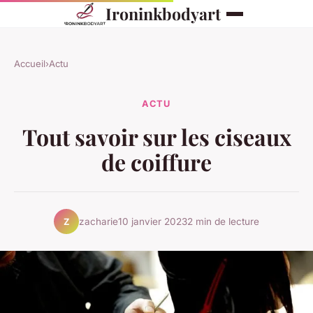
Ironinkbodyart
Accueil
›
Actu
ACTU
Tout savoir sur les ciseaux
de coiffure
zacharie
10 janvier 2023
2 min de lecture
Z