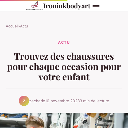
Ironinkbodyart
Accueil
›
Actu
ACTU
Trouvez des chaussures
pour chaque occasion pour
votre enfant
zacharie
10 novembre 2023
3 min de lecture
Z