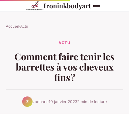
Ironinkbodyart
Accueil
›
Actu
ACTU
Comment faire tenir les
barrettes à vos cheveux
fins ?
zacharie
10 janvier 2023
2 min de lecture
Z