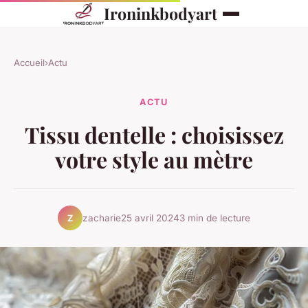
Ironinkbodyart
Accueil
›
Actu
ACTU
Tissu dentelle : choisissez
votre style au mètre
zacharie
25 avril 2024
3 min de lecture
Z