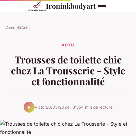
Ironinkbodyart
Accueil
›
Actu
ACTU
Trousses de toilette chic
chez La Trousserie - Style
et fonctionnalité
Victor
20/05/2024 13:35
4 min de lecture
V