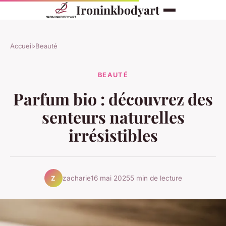
Ironinkbodyart
Accueil
›
Beauté
BEAUTÉ
Parfum bio : découvrez des
senteurs naturelles
irrésistibles
zacharie
16 mai 2025
5 min de lecture
Z