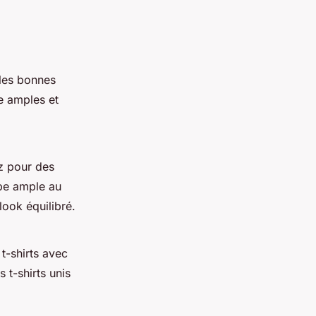
 les bonnes
e amples et
z pour des
pe ample au
look équilibré.
t-shirts avec
t-shirts unis