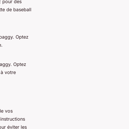
z pour des
tte de baseball
 baggy. Optez
e.
baggy. Optez
 à votre
de vos
instructions
ur éviter les