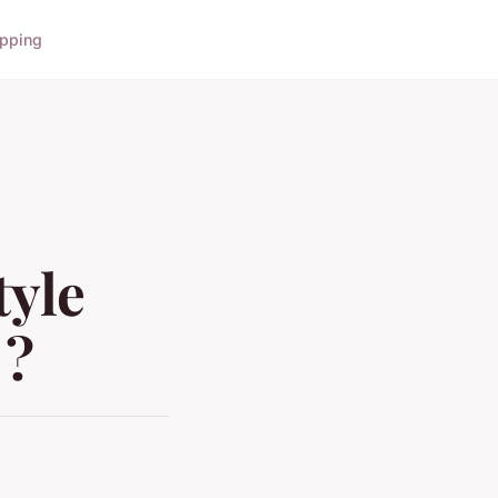
pping
tyle
 ?