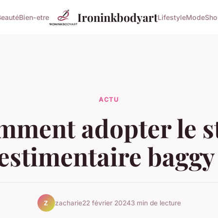
Ironinkbodyart
Beauté
Bien-etre
Lifestyle
Mode
Sho
ACTU
ment adopter le s
estimentaire baggy
zacharie
22 février 2024
3 min de lecture
Z